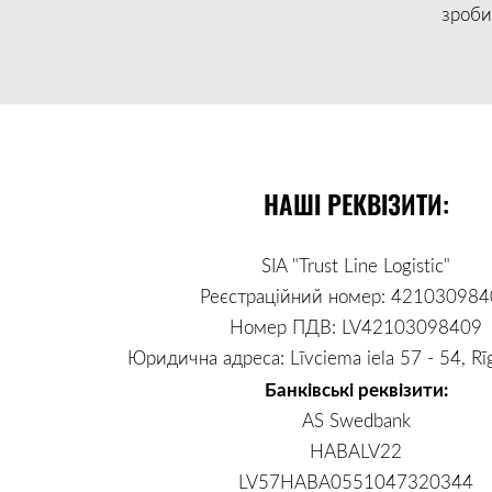
зроби
НАШІ РЕКВІЗИТИ:
SIA "Trust Line Logistic"
Реєстраційний номер: 42103098
Номер ПДВ
: LV42103098409
Юридична адреса: Līvciema iela 57 - 54, Rī
Банківські реквізити:
AS Swedbank
HABALV22
LV57HABA0551047320344