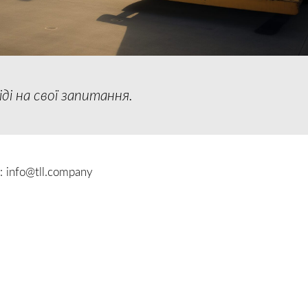
і на свої запитання.
l:
info@tll.company