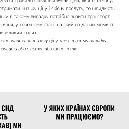
увати правило cпіввідношення ціни, якості та часу.
тримати низьку ціну і якісну послугу, то швидкість
льки в такому випадку потрібно знайти транспорт,
ення, у хорошому стані, на який на даний момент
невеликий попит.
ропонувати найнижчу ціну, але в такому випадку
вувати або якістю, або швидкістю!
Х СНД
У ЯКИХ КРАЇНАХ ЄВРОПИ
СТЬ
МИ ПРАЦЮЄМО?
АВ) МИ