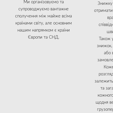
Ми організовуємо та
Знижку
супроводжуємо вантажне
отримати 
сполучення між майже всіма
вр
країнами світу, але основним
співвід
нашим напрямком є країни
шви
Європи та СНД.
Також 
знижок,
або 
замовле
Коже
розгляд
залежить 
та заг
кожного
щодня в
грузопе