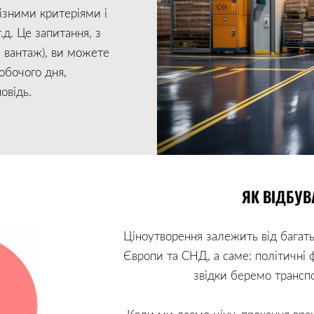
ізними критеріями і
.д. Це запитання, з
 вантаж), ви можете
робочого дня,
овідь.
ЯК ВІДБУВ
Ціноутворення залежить від багать
Європи та СНД, а саме: політичні ф
звідки беремо транспо