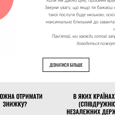
Коли ми даємо ціну, прохання врах
Зверни увагу, що якщо ти бажаєш о
такої послуги буде низькою, оскі
максимально близький до завантаж
Пам'ятай, ми завжди готові зап
доведеться пожерт
​ДІЗНАТИСЯ БІЛЬШЕ​
МОЖНА ОТРИМАТИ
В ЯКИХ КРАЇНА
ЗНИЖКУ?
(СПІВДРУЖНІ
НЕЗАЛЕЖНИХ ДЕРЖ