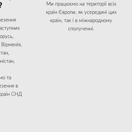
?
Ми працюємо на території всіх
країн Європи, як усередині цих
везення
країн, так і в міжнародному
наступних
сполученні.
орусь,
Вірменія,
тан,
ністан,
мо та
зення в
країн СНД