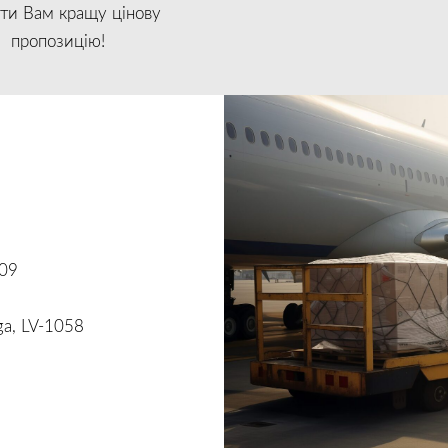
ти Вам кращу цінову
пропозицію!
409
ga, LV-1058