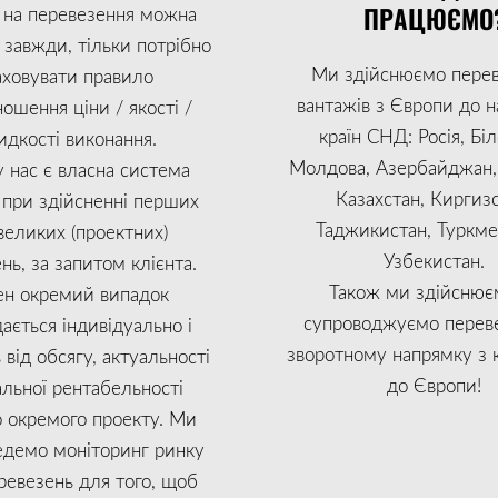
ПРАЦЮЄМО
 на перевезення можна
завжди, тільки потрібно
Ми здійснюємо пере
аховувати правило
вантажів з Європи до 
ношення ціни / якості /
країн СНД: Росія, Біл
дкості виконання.
Молдова, Азербайджан, 
у нас є власна система
Казахстан, Киргизс
 при здійсненні перших
Таджикистан, Туркме
великих (проектних)
Узбекистан.
нь, за запитом клієнта.
Також ми здійснює
н окремий випадок
супроводжуємо переве
ається індивідуально і
зворотному напрямку з 
від обсягу, актуальності
до Європи!
альної рентабельності
 окремого проекту. Ми
едемо моніторинг ринку
ревезень для того, щоб