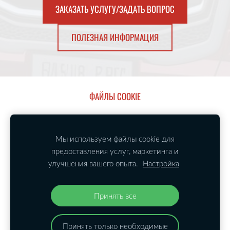
​ЗАКАЗАТЬ УСЛУГУ/ЗАДАТЬ ВОПРОС​
​ПОЛЕЗНАЯ ИНФОРМАЦИЯ​
ФАЙЛЫ COOKIE
Copyright © 2019 - 2023,
SIA Trust Line Logistic,
Мы используем файлы cookie для
тел.:
+371 27503429, email:
info@tll.company
предоставления услуг, маркетинга и
CARGO ID: C75732
улучшения вашего опыта.
Настройка
TIMOCOM ID: 427420
TRANS ID: 1079193-1
Принять все
Принять только необходимые